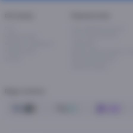
Об Asaxiy
Покупателям
О нас
Часто задаваемые вопросы
Карьера в Asaxiy
Статус «El-yurt ishonchi»
Лицензии и сертификаты
«Asaxiy Plus»
Политика Asaxiy
Договор публичной оферты «As
Контакты
Оферта для рассрочки
Публичная оферта
Виды оплаты