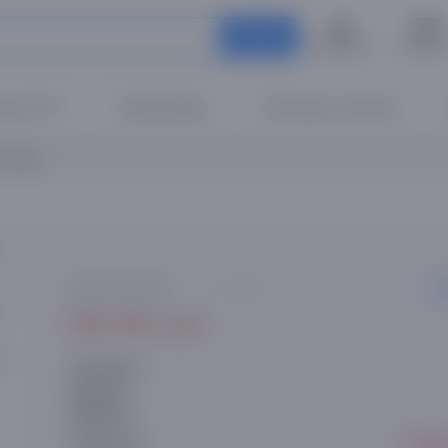
Искать
Сравнение
Оплатит
чка 0%!
Смартфоны
Бытовая техника
 STONE"
0 отзывов
509 000 сум
Артикул:
Бренд:
Модель:
● Не
Наличие: