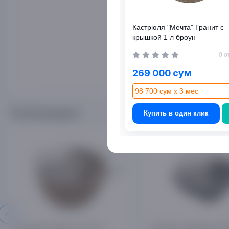
Кастрюля "Мечта" Гранит с
крышкой 1 л броун
0 о
269 000 сум
98 700 сум x 3 мес
Рекомендуем
Купить в один клик
Кастрюля "Мечта" Гранит с
Жаровня квадратная "