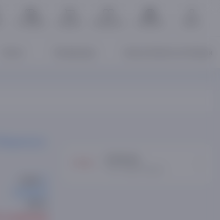
ь
Отследить
Корзина
Избранное
O'zbekcha
Войти
Книги
Телевизоры
Asaxiy Books китоблари
Поделиться
Kukmara
Все товары бренда
T28583
Kukmara
к41ес
т в наличии