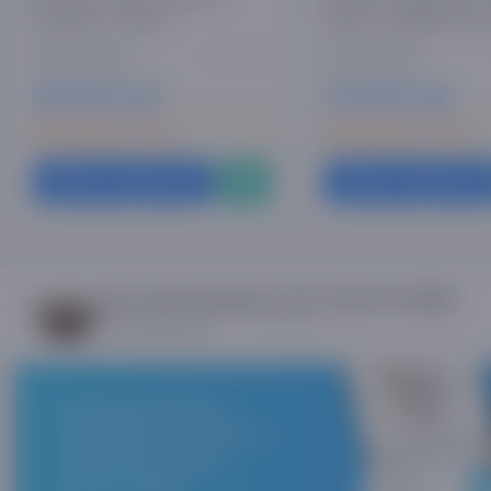
крышкой 1 л броун
Гранит с крышкой 24 
0 отзывов
269 000 сум
379 000 сум
98 700 сум x 3 мес
139 000 сум x 3 мес
Купить в один клик
Купить в один клик
Asaxiy
Кастрюля Kukmara 4,5л "ELITE STONE"
0 отзывов
Market
Сканируйте QR-код и
скачивайте приложение и
совершайте покупки
быстро и удобно