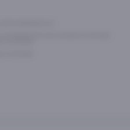
 ручкой из нержавеющей стали
, Стеклокерамическая (согласно инструкции по эксплуатации)
и по эксплуатации)
и по эксплуатации)