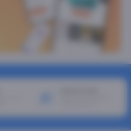
Гарантия Asaxiy
ты на 3, 6
Уверенность в качестве и
цев
помощь в ремонте.