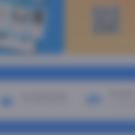
Рассрочка
Быстрая доставка
Без предопла
Наш сервис удивит вас
или 12 меся