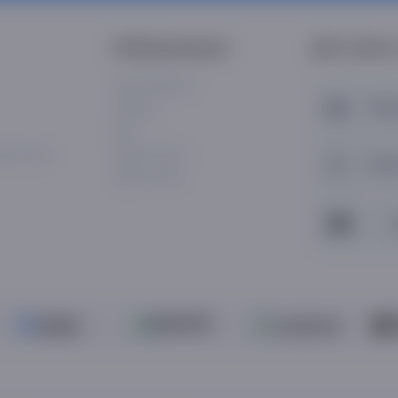
Информации
Доставка
Наши бренды
Наш
Новости
Блог
axiy Plus»
Asaxiy Invest
Пун
Карта сайта