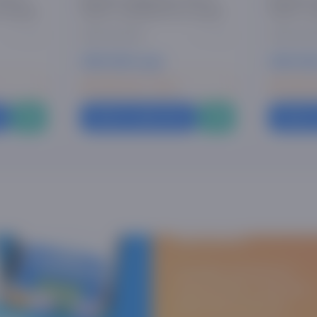
см Серый
Гранит с крышкой 26 см серый
Гранит с 
0 отзывов
0 отзывов
399 000 сум
399 00
146 300 сум x 3 мес
146 300 с
Купить в один клик
Купить 
Asaxiy
Books
Скачайте приложение
Asaxiy Books и покупайте
книги легко и быстро.