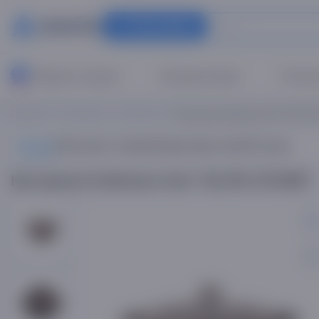
Категории
Жаркие скидки!
Кондиционеры
Рассро
Главная
Кастрюли
Kukmara
Кастрюля Kukmara 4,5л "ELITE
Обзор
Описание товара
Характеристики
Отзывы
Кастрюля Kukmara 4,5л "ELITE STONE"