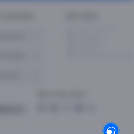
 и магазины
Для связи
+998 71 200 01 05
и магазины
info@asaxiy.uz
Telegram bot
кты выдачи
улица Гавхар 124, Ташкент
Доставка
Мы в соц. сетях