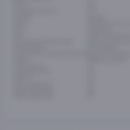
Вес (кг)
2,524
Антипригарное покрытие
Есть
Категория
Кастрюли
Крышка
Жаропрочное стекло, с
Ручка
Цельнолитые
Плита
Газовая. Электрическая
Использование в духовом шкафу
Да (согласно инструкци
Материал корпуса
Литой алюминий
Использование в посудомоечной машине
Да (согласно инструкци
Упаковка
Подарочная упаковка
Толщина дна (см)
0,6
Толщина бортов (см)
0,45
Объём (л)
4,5
Высота упаковки (мм)
125
Ширина упаковки (мм)
250
Глубина упаковки (мм)
320