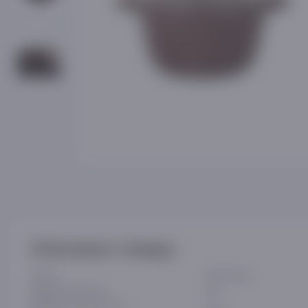
Описание товара
Линия
Elite Stone
Диаметр дна (см)
19
Диаметр изделия (см)
24