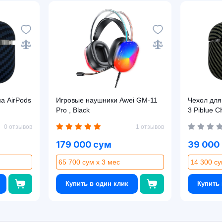
а AirPods
Игровые наушники Awei GM-11
Чехол для
Pro , Black
3 Piblue 
синий)
0 отзывов
1 отзывов
179 000 сум
39 000
65 700 сум x 3 мес
14 300 су
Купить в один клик
Купить 