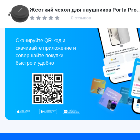
Asaxiy
Жесткий чехол для наушников Porta Pro
hard case , Black
0 отзывов
Market
Сканируйте QR-код и
скачивайте приложение и
совершайте покупки
быстро и удобно