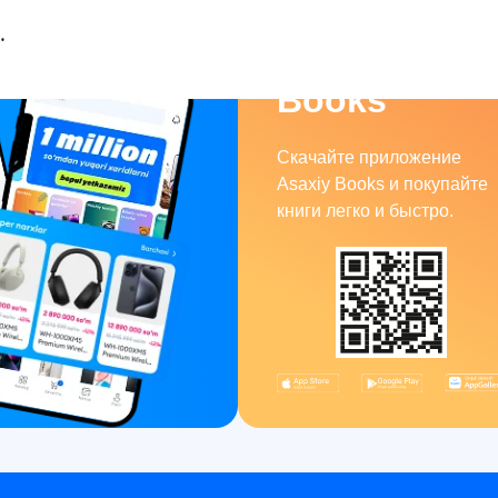
Asaxiy
Books
Скачайте приложение
Asaxiy Books и покупайте
книги легко и быстро.