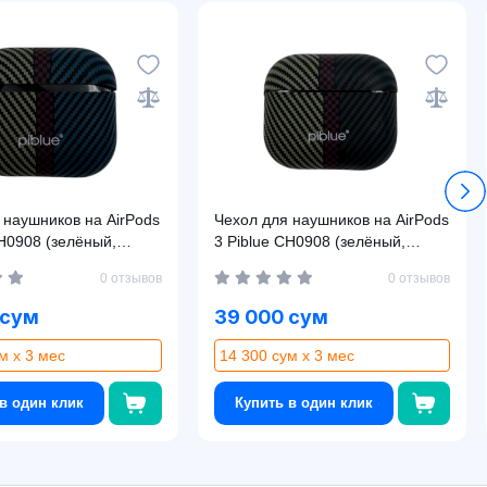
 наушников на AirPods
Чехол для наушников на AirPods
CH0908 (зелёный,
3 Piblue CH0908 (зелёный,
чёрный)
0 отзывов
0 отзывов
 сум
39 000 сум
м x 3 мес
14 300 сум x 3 мес
в один клик
Купить в один клик