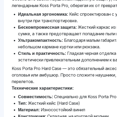
легендарным Koss Porta Pro, оберегая их от превр
Кейс спроектирован с у
Идеальная эргономика:
внутри при транспортировке.
Жесткий каркас из
Бескомпромиссная защита:
сумке, а также предотвращает попадание пыли и
Благодаря малым габаритам
Ультракомпактность:
небольшом кармане куртки или рюкзака.
Гладкая черная отделка
Стиль и практичность:
эстетически привлекательным дополнением к в
Koss Porta Pro Hard Case — это обязательный аксе
оголовья или амбушюр. Просто сложите наушники,
перелетов.
Технические характеристики:
Специально для Koss Porta Pro
Совместимость:
Жесткий кейс (Hard Case)
Тип:
Износостойкий винил
Материал:
Складная, на круговой молнии
Конструкция: