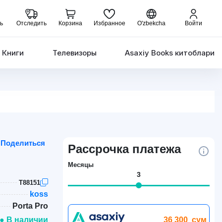
ь
Отследить
Корзина
Избранное
O'zbekcha
Войти
Книги
Телевизоры
Asaxiy Books китоблари
Поделиться
Рассрочка платежа
Месяцы
3
T88151
koss
Porta Pro
36 300
сум
● В наличии