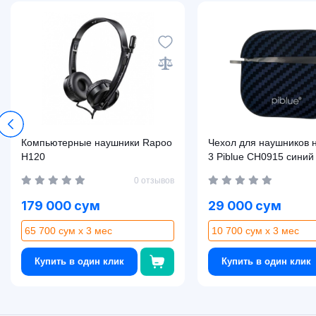
Компьютерные наушники Rapoo
Чехол для наушников н
H120
3 Piblue CH0915 синий
0 отзывов
179 000 сум
29 000 сум
65 700 сум x 3 мес
10 700 сум x 3 мес
Купить в один клик
Купить в один клик