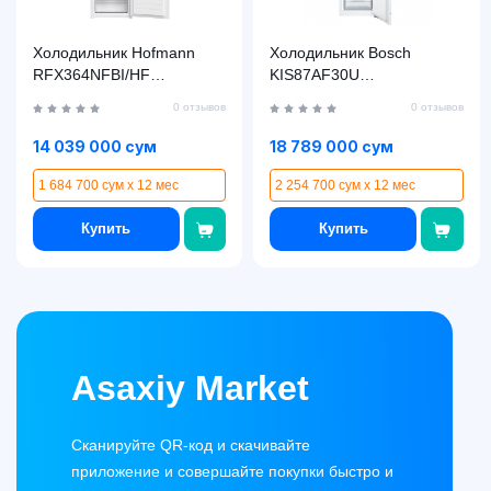
Холодильник Hofmann
Холодильник Bosch
RFX364NFBI/HF
KIS87AF30U
(Встраиваемый)
(Встраиваемый)
0 отзывов
0 отзывов
14 039 000 сум
18 789 000 сум
1 684 700 сум x 12 мес
2 254 700 сум x 12 мес
Купить
Купить
Asaxiy Market
Сканируйте QR-код и скачивайте
приложение и совершайте покупки быстро и