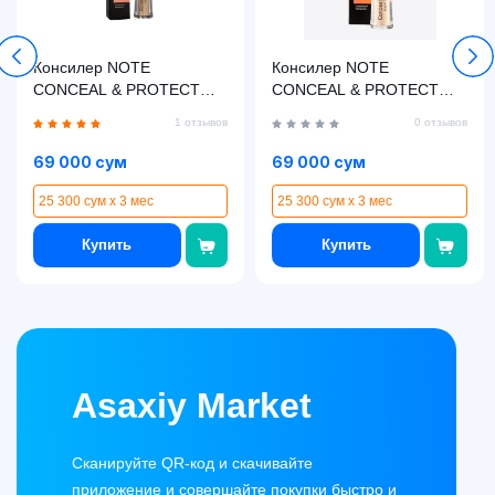
Консилер NOTE
Консилер NOTE
CONCEAL & PROTECT
CONCEAL & PROTECT
LIQUID CONCEALER 05
LIQUID CONCEALER 04
1 отзывов
0 отзывов
(4.5 мл)
(4.5 мл )
69 000 сум
69 000 сум
25 300 сум x 3 мес
25 300 сум x 3 мес
Купить
Купить
Asaxiy Market
Сканируйте QR-код и скачивайте
приложение и совершайте покупки быстро и