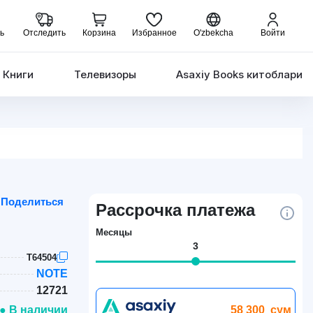
ь
Отследить
Корзина
Избранное
O'zbekcha
Войти
Книги
Телевизоры
Asaxiy Books китоблари
Поделиться
Рассрочка платежа
Месяцы
3
T64504
NOTE
12721
58 300
сум
● В наличии