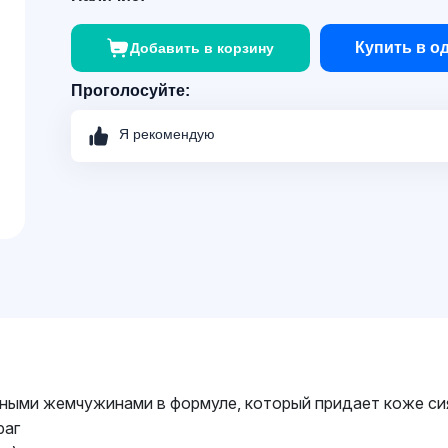
Купить в о
Добавить в корзину
Проголосуйте:
Я рекомендую
альными жемчужинами в формуле, который придает коже си
раг