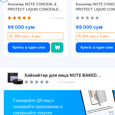
Консилер NOTE CONCEAL &
Консилер NOTE CONC
PROTECT LIQUID CONCEALER
PROTECT LIQUID CO
05 (4.5 мл)
04 (4.5 мл )
1 отзывов
69 000 сум
69 000 сум
25 300 сум x 3 мес
25 300 сум x 3 мес
Купить в один клик
Купить в один клик
Asaxiy
Хайлайтер для лица NOTE BAKED
HIGHLIGHTER 02 (10 г)
0 отзывов
Market
Сканируйте QR-код и
скачивайте приложение и
совершайте покупки