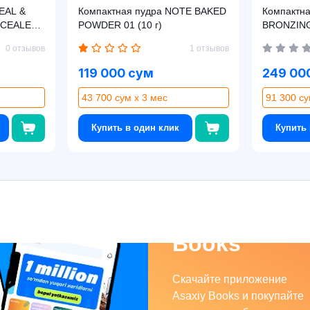
EAL &
Компактная пудра NOTE BAKED
Компактн
NCEALER
POWDER 01 (10 г)
BRONZING
0 отзывов
1 отзывов
119 000 сум
249 00
43 700 сум x 3 мес
91 300 су
Купить в один клик
Купить 
Asaxiy
Books
Скачайте приложение
Asaxiy Books и покупайте