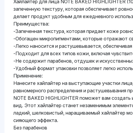
Хайлайтер для лица NOTE BAKED HIGHLIGHTER (10 
запеченную текстуру, которая обеспечивает ровное
делает продукт удобным для ежедневного использо
Преимущества:
-Запеченная текстура, которая придает коже ровно
-Обогащен микропигментами, которые отражают св
-Легко наносится и растушевывается, обеспечивая
-Подходит для всех типов кожи, включая чувствит
-Не содержит парабенов, отдушек и искусственных
-Удобный формат упаковки позволяет легко исполь
Применение:
Нанесите хайлайтер на выступающие участки лица, 
равномерного распределения и растушевывания про
NOTE BAKED HIGHLIGHTER поможет вам создать ид
вид. Этот хайлайтер станет незаменимым элементо
ладкий, шелковистый, наращиваемый хайлайтер мо
сияющего эффекта.
Без парабенов