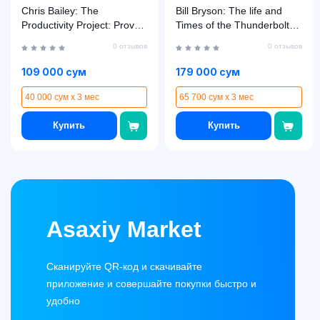
Chris Bailey: The
Bill Bryson: The life and
Productivity Project: Proven
Times of the Thunderbolt
Ways to Become More
kid (used)
0 отзывов
0 отзывов
Awesome
109 000 сум
179 000 сум
40 000 сум x 3 мес
65 700 сум x 3 мес
Купить
Купить
Asaxiy Market
Сканируйте QR-код и скачивайте
приложение и совершайте покупки быстро и
удобно