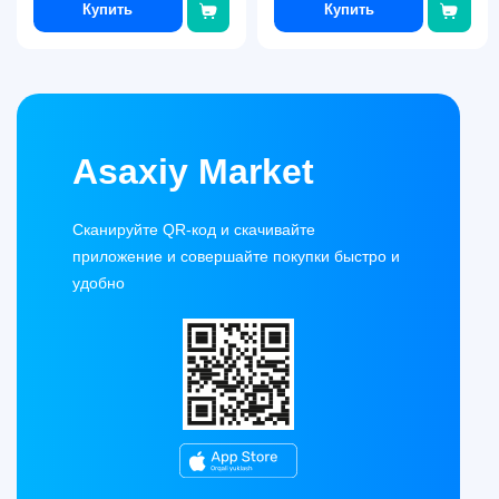
Купить
Купить
Asaxiy Market
Сканируйте QR-код и скачивайте
приложение и совершайте покупки быстро и
удобно