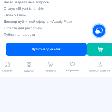
Часто задаваемые вопросы
Статус «El-yurt ishonchi»
«Asaxiy Plus»
Договор публичной оферты «Asaxiy Plus»
Оферта для рассрочки
Публичная оферта
Информации
Купить в один клик
Наши бренды
Новости
Блог
Избранное
Главная
Корзина
Личный кабинет
Каталог
Asaxiy Invest
Карта сайта
Доставка и магазины